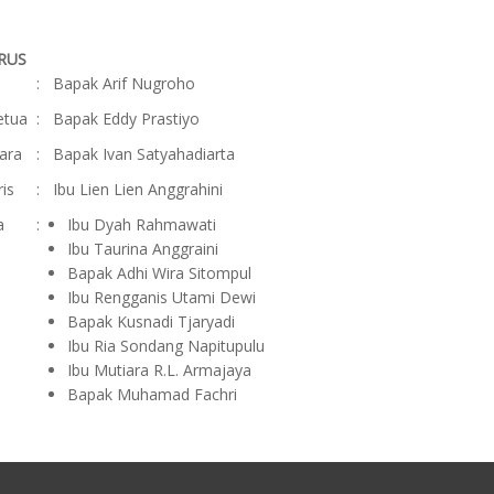
RUS
:
Bapak Arif Nugroho
etua
:
Bapak Eddy Prastiyo
ara
:
Bapak Ivan Satyahadiarta
ris
:
Ibu Lien Lien Anggrahini
a
:
Ibu Dyah Rahmawati
Ibu Taurina Anggraini
Bapak Adhi Wira Sitompul
Ibu Rengganis Utami Dewi
Bapak Kusnadi Tjaryadi
Ibu Ria Sondang Napitupulu
Ibu Mutiara R.L. Armajaya
Bapak Muhamad Fachri