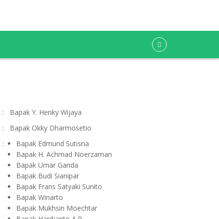
:
Bapak Y. Henky Wijaya
:
Bapak Okky Dharmosetio
:
Bapak Edmund Sutisna
Bapak H. Achmad Noerzaman
Bapak Umar Ganda
Bapak Budi Sianipar
Bapak Frans Satyaki Sunito
Bapak Winarto
Bapak Mukhsin Moechtar
Bapak Hardjanto A.P.