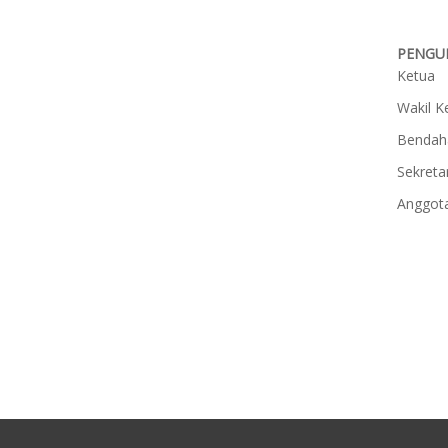
PENGU
Ketua
Wakil K
Bendah
Sekreta
Anggot